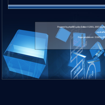
Powered by
phpBB
Lyoko Edition © 2001, 2007 phpB
nauticalA
Page générée en : 0.0451s (P