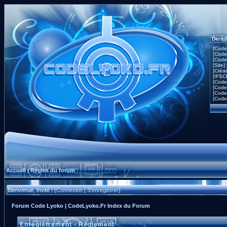
Derni
[Code
[Code
[Code
[Site]
[Créa
[IFSC
[Code
[Code
[Code
[Code
Accueil
Règles du forum
|
Bienvenue, Invité ! (
Connexion
|
S'enregistrer
)
Forum Code Lyoko | CodeLyoko.Fr Index du Forum
Enregistrement - Règlement