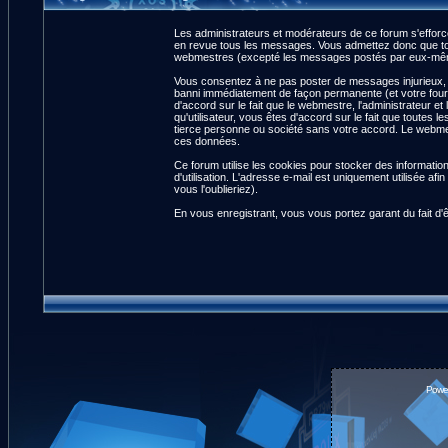
Les administrateurs et modérateurs de ce forum s'efforce
en revue tous les messages. Vous admettez donc que tou
webmestres (excepté les messages postés par eux-même
Vous consentez à ne pas poster de messages injurieux, ob
banni immédiatement de façon permanente (et votre fourn
d'accord sur le fait que le webmestre, l'administrateur et
qu'utilisateur, vous êtes d'accord sur le fait que tout
tierce personne ou société sans votre accord. Le webmest
ces données.
Ce forum utilise les cookies pour stocker des informatio
d'utilisation. L'adresse e-mail est uniquement utilisée 
vous l'oublieriez).
En vous enregistrant, vous vous portez garant du fait d'
Powe