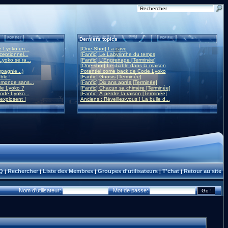
Derniers topics
 Lyoko en...
[One-Shot] La cave
eptionnel...
[Fanfic] Le Labyrinthe du temps
yoko se ra...
[Fanfic] L'Engrenage [Terminée]
[One-shot] Le diable dans la maison
mpagnie...)
Potentiel come back de Code Lyoko
ble !
[Fanfic] Gnosis [Terminée]
monde sans...
[Fanfic] Dix ans après [Terminée]
de Lyoko ?
[Fanfic] Chacun sa chimère [Terminée]
ode Lyoko...
[Fanfic] À perdre la raison [Terminée]
 explosent !
Anciens : Réveillez-vous ! La bulle d...
Q
Rechercher
Liste des Membres
Groupes d'utilisateurs
T'chat
Retour au site
|
|
|
|
|
Nom d'utilisateur:
Mot de passe: