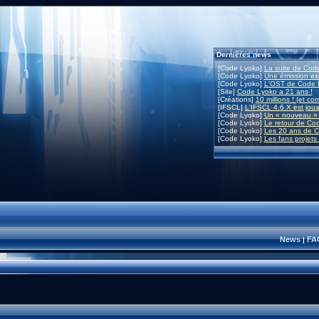
Dernières news
[Code Lyoko]
La suite de Code
[Code Lyoko]
Une émission exc
[Code Lyoko]
L'OST de Code L
[Site]
Code Lyoko a 21 ans !
[Créations]
10 millions ! (et co
[IFSCL]
L'IFSCL 4.6.X est joua
[Code Lyoko]
Un « nouveau » 
[Code Lyoko]
Le retour de Co
[Code Lyoko]
Les 20 ans de C
[Code Lyoko]
Les fans projets
News
FA
|