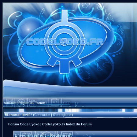
Accueil
Règles du forum
|
Bienvenue, Invité ! (
Connexion
|
S'enregistrer
)
Forum Code Lyoko | CodeLyoko.Fr Index du Forum
Enregistrement - Règlement