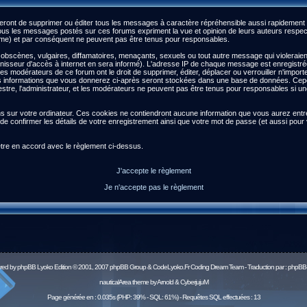
ront de supprimer ou éditer tous les messages à caractère répréhensible aussi rapidement qu
s les messages postés sur ces forums expriment la vue et opinion de leurs auteurs respect
) et par conséquent ne peuvent pas être tenus pour responsables.
scènes, vulgaires, diffamatoires, menaçants, sexuels ou tout autre message qui violeraient l
isseur d'accès à internet en sera informé). L'adresse IP de chaque message est enregistrée a
 les modérateurs de ce forum ont le droit de supprimer, éditer, déplacer ou verrouiller n'impor
es les informations que vous donnerez ci-après seront stockées dans une base de données. Ce
re, l'administrateur, et les modérateurs ne peuvent pas être tenus pour responsables si une 
ns sur votre ordinateur. Ces cookies ne contiendront aucune information que vous aurez entré 
afin de confirmer les détails de votre enregistrement ainsi que votre mot de passe (et aussi 
être en accord avec le règlement ci-dessus.
J'accepte le règlement
Je n'accepte pas le règlement
red by
phpBB
Lyoko Edition © 2001, 2007 phpBB Group & CodeLyoko.Fr Coding Dream Team - Traduction par :
phpBB-
nauticalArea theme by Arnold & CyberjujuM
Page générée en : 0.035s (PHP: 39% - SQL: 61%) - Requêtes SQL effectuées : 13