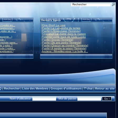
Derniers topics
 Lyoko en...
[One-Shot] La cave
eptionnel...
[Fanfic] Le Labyrinthe du temps
yoko se ra...
[Fanfic] L'Engrenage [Terminée]
[One-shot] Le diable dans la maison
mpagnie...)
Potentiel come back de Code Lyoko
ble !
[Fanfic] Gnosis [Terminée]
monde sans...
[Fanfic] Dix ans après [Terminée]
de Lyoko ?
[Fanfic] Chacun sa chimère [Terminée]
ode Lyoko...
[Fanfic] À perdre la raison [Terminée]
 explosent !
Anciens : Réveillez-vous ! La bulle d...
Q
Rechercher
Liste des Membres
Groupes d'utilisateurs
T'chat
Retour au site
|
|
|
|
|
Nom d'utilisateur:
Mot de passe: