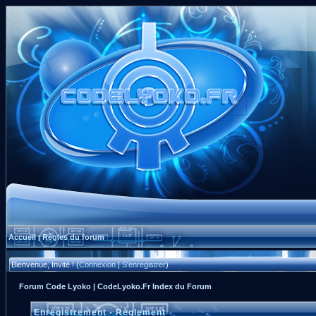
Accueil
Règles du forum
|
Bienvenue, Invité ! (
Connexion
|
S'enregistrer
)
Forum Code Lyoko | CodeLyoko.Fr Index du Forum
Enregistrement - Règlement