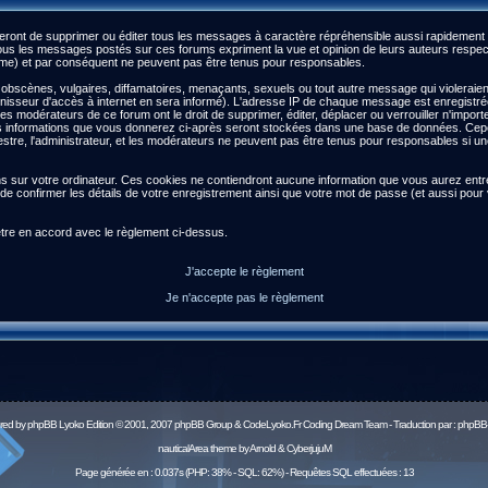
ront de supprimer ou éditer tous les messages à caractère répréhensible aussi rapidement qu
s les messages postés sur ces forums expriment la vue et opinion de leurs auteurs respect
) et par conséquent ne peuvent pas être tenus pour responsables.
scènes, vulgaires, diffamatoires, menaçants, sexuels ou tout autre message qui violeraient l
isseur d'accès à internet en sera informé). L'adresse IP de chaque message est enregistrée a
 les modérateurs de ce forum ont le droit de supprimer, éditer, déplacer ou verrouiller n'impor
es les informations que vous donnerez ci-après seront stockées dans une base de données. Ce
re, l'administrateur, et les modérateurs ne peuvent pas être tenus pour responsables si une 
ns sur votre ordinateur. Ces cookies ne contiendront aucune information que vous aurez entré 
afin de confirmer les détails de votre enregistrement ainsi que votre mot de passe (et aussi 
être en accord avec le règlement ci-dessus.
J'accepte le règlement
Je n'accepte pas le règlement
red by
phpBB
Lyoko Edition © 2001, 2007 phpBB Group & CodeLyoko.Fr Coding Dream Team - Traduction par :
phpBB-
nauticalArea theme by Arnold & CyberjujuM
Page générée en : 0.037s (PHP: 38% - SQL: 62%) - Requêtes SQL effectuées : 13