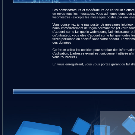
Les administrateurs et modérateurs de ce forum s'efforce
en revue tous les messages. Vous admettez donc que tou
webmestres (excepté les messages postés par eux-même
Vous consentez à ne pas poster de messages injurieux, ob
banni immédiatement de façon permanente (et votre fourn
d'accord sur le fait que le webmestre, l'administrateur et
qu'utilisateur, vous êtes d'accord sur le fait que tout
tierce personne ou société sans votre accord. Le webmest
ces données.
Ce forum utilise les cookies pour stocker des informatio
d'utilisation. L'adresse e-mail est uniquement utilisée 
vous l'oublieriez).
En vous enregistrant, vous vous portez garant du fait d'
Powe