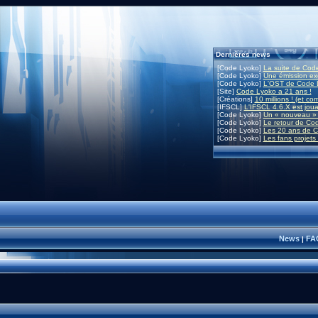
Dernières news
[Code Lyoko]
La suite de Code
[Code Lyoko]
Une émission exc
[Code Lyoko]
L'OST de Code L
[Site]
Code Lyoko a 21 ans !
[Créations]
10 millions ! (et co
[IFSCL]
L'IFSCL 4.6.X est joua
[Code Lyoko]
Un « nouveau » 
[Code Lyoko]
Le retour de Co
[Code Lyoko]
Les 20 ans de C
[Code Lyoko]
Les fans projets
News
FA
|