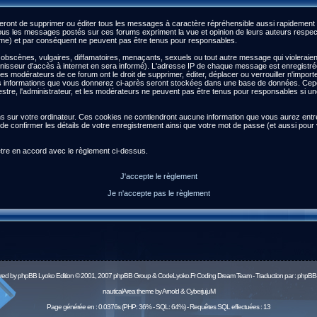
ront de supprimer ou éditer tous les messages à caractère répréhensible aussi rapidement qu
s les messages postés sur ces forums expriment la vue et opinion de leurs auteurs respect
) et par conséquent ne peuvent pas être tenus pour responsables.
scènes, vulgaires, diffamatoires, menaçants, sexuels ou tout autre message qui violeraient l
isseur d'accès à internet en sera informé). L'adresse IP de chaque message est enregistrée a
 les modérateurs de ce forum ont le droit de supprimer, éditer, déplacer ou verrouiller n'impor
es les informations que vous donnerez ci-après seront stockées dans une base de données. Ce
re, l'administrateur, et les modérateurs ne peuvent pas être tenus pour responsables si une 
ns sur votre ordinateur. Ces cookies ne contiendront aucune information que vous aurez entré 
afin de confirmer les détails de votre enregistrement ainsi que votre mot de passe (et aussi 
être en accord avec le règlement ci-dessus.
J'accepte le règlement
Je n'accepte pas le règlement
red by
phpBB
Lyoko Edition © 2001, 2007 phpBB Group & CodeLyoko.Fr Coding Dream Team - Traduction par :
phpBB-
nauticalArea theme by Arnold & CyberjujuM
Page générée en : 0.0376s (PHP: 36% - SQL: 64%) - Requêtes SQL effectuées : 13