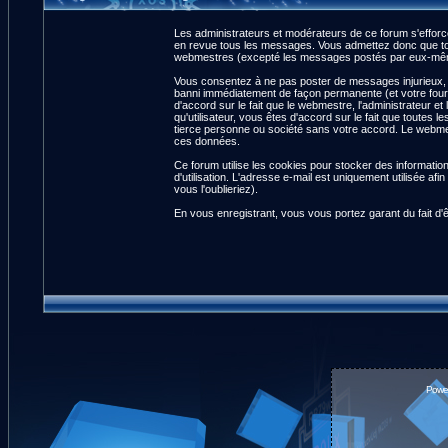
Les administrateurs et modérateurs de ce forum s'efforce
en revue tous les messages. Vous admettez donc que tou
webmestres (excepté les messages postés par eux-même
Vous consentez à ne pas poster de messages injurieux, ob
banni immédiatement de façon permanente (et votre fourn
d'accord sur le fait que le webmestre, l'administrateur et
qu'utilisateur, vous êtes d'accord sur le fait que tout
tierce personne ou société sans votre accord. Le webmest
ces données.
Ce forum utilise les cookies pour stocker des informatio
d'utilisation. L'adresse e-mail est uniquement utilisée 
vous l'oublieriez).
En vous enregistrant, vous vous portez garant du fait d'
Powe