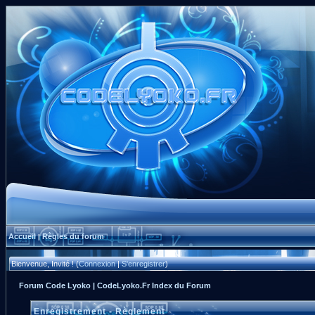
Accueil
Règles du forum
|
Bienvenue, Invité ! (
Connexion
|
S'enregistrer
)
Forum Code Lyoko | CodeLyoko.Fr Index du Forum
Enregistrement - Règlement