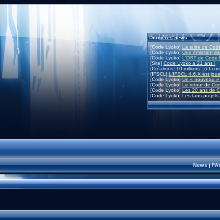
Dernières news
[Code Lyoko]
La suite de Code
[Code Lyoko]
Une émission exc
[Code Lyoko]
L'OST de Code L
[Site]
Code Lyoko a 21 ans !
[Créations]
10 millions ! (et co
[IFSCL]
L'IFSCL 4.6.X est joua
[Code Lyoko]
Un « nouveau » 
[Code Lyoko]
Le retour de Co
[Code Lyoko]
Les 20 ans de C
[Code Lyoko]
Les fans projets
News
FA
|