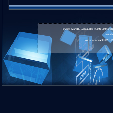
Powered by
phpBB
Lyoko Edition © 2001, 2007 phpB
nauticalA
Page générée en : 0.0329s (P