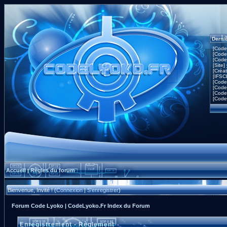
Derni
[Code
[Code
[Code
[Site]
[Créa
[IFSC
[Code
[Code
[Code
[Code
Accueil
Règles du forum
|
Bienvenue, Invité ! (
Connexion
|
S'enregistrer
)
Forum Code Lyoko | CodeLyoko.Fr Index du Forum
Enregistrement - Règlement