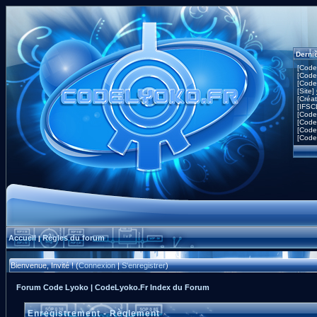
Derni
[Code
[Code
[Code
[Site]
[Créa
[IFSC
[Code
[Code
[Code
[Code
Accueil
Règles du forum
|
Bienvenue, Invité ! (
Connexion
|
S'enregistrer
)
Forum Code Lyoko | CodeLyoko.Fr Index du Forum
Enregistrement - Règlement