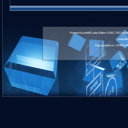
Powered by
phpBB
Lyoko Edition © 2001, 2007 phpB
nauticalA
Page générée en : 0.0386s (P