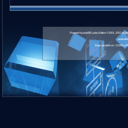
Powered by
phpBB
Lyoko Edition © 2001, 2007 phpB
nauticalA
Page générée en : 0.0341s (P