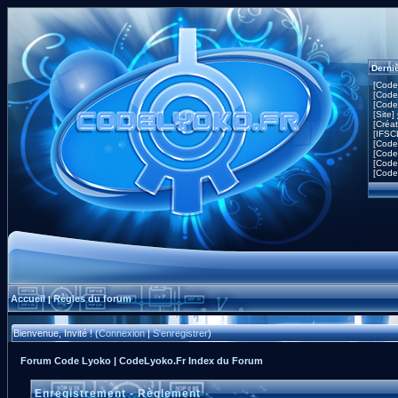
Derni
[Code
[Code
[Code
[Site]
[Créa
[IFSC
[Code
[Code
[Code
[Code
Accueil
Règles du forum
|
Bienvenue, Invité ! (
Connexion
|
S'enregistrer
)
Forum Code Lyoko | CodeLyoko.Fr Index du Forum
Enregistrement - Règlement