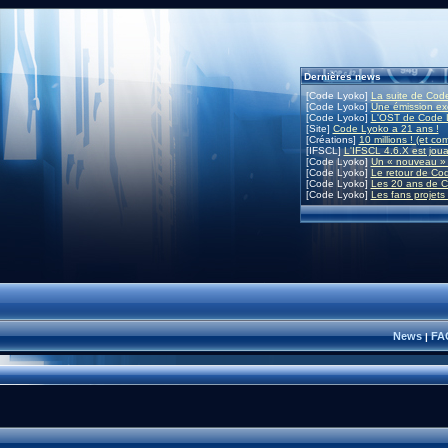
Dernières news
[Code Lyoko]
La suite de Code
[Code Lyoko]
Une émission exc
[Code Lyoko]
L'OST de Code L
[Site]
Code Lyoko a 21 ans !
[Créations]
10 millions ! (et co
[IFSCL]
L'IFSCL 4.6.X est joua
[Code Lyoko]
Un « nouveau » 
[Code Lyoko]
Le retour de Co
[Code Lyoko]
Les 20 ans de C
[Code Lyoko]
Les fans projets
News
FA
|