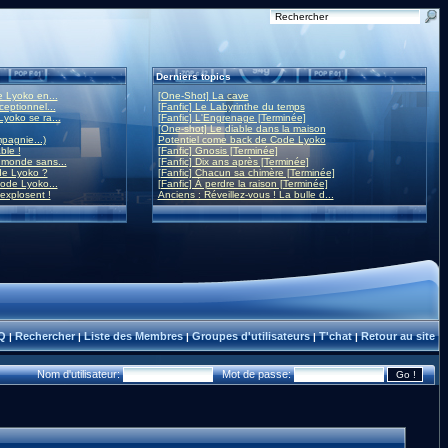
Derniers topics
 Lyoko en...
[One-Shot] La cave
eptionnel...
[Fanfic] Le Labyrinthe du temps
yoko se ra...
[Fanfic] L'Engrenage [Terminée]
[One-shot] Le diable dans la maison
mpagnie...)
Potentiel come back de Code Lyoko
ble !
[Fanfic] Gnosis [Terminée]
monde sans...
[Fanfic] Dix ans après [Terminée]
de Lyoko ?
[Fanfic] Chacun sa chimère [Terminée]
ode Lyoko...
[Fanfic] À perdre la raison [Terminée]
 explosent !
Anciens : Réveillez-vous ! La bulle d...
Q
Rechercher
Liste des Membres
Groupes d'utilisateurs
T'chat
Retour au site
|
|
|
|
|
Nom d'utilisateur:
Mot de passe: