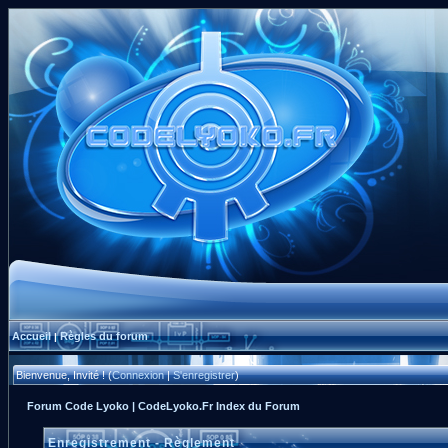
Accueil
Règles du forum
|
Bienvenue, Invité ! (
Connexion
|
S'enregistrer
)
Forum Code Lyoko | CodeLyoko.Fr Index du Forum
Enregistrement - Règlement