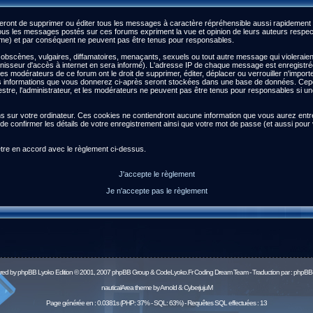
ront de supprimer ou éditer tous les messages à caractère répréhensible aussi rapidement qu
s les messages postés sur ces forums expriment la vue et opinion de leurs auteurs respect
) et par conséquent ne peuvent pas être tenus pour responsables.
scènes, vulgaires, diffamatoires, menaçants, sexuels ou tout autre message qui violeraient l
isseur d'accès à internet en sera informé). L'adresse IP de chaque message est enregistrée a
 les modérateurs de ce forum ont le droit de supprimer, éditer, déplacer ou verrouiller n'impor
es les informations que vous donnerez ci-après seront stockées dans une base de données. Ce
re, l'administrateur, et les modérateurs ne peuvent pas être tenus pour responsables si une 
ns sur votre ordinateur. Ces cookies ne contiendront aucune information que vous aurez entré 
afin de confirmer les détails de votre enregistrement ainsi que votre mot de passe (et aussi 
être en accord avec le règlement ci-dessus.
J'accepte le règlement
Je n'accepte pas le règlement
red by
phpBB
Lyoko Edition © 2001, 2007 phpBB Group & CodeLyoko.Fr Coding Dream Team - Traduction par :
phpBB-
nauticalArea theme by Arnold & CyberjujuM
Page générée en : 0.0381s (PHP: 37% - SQL: 63%) - Requêtes SQL effectuées : 13