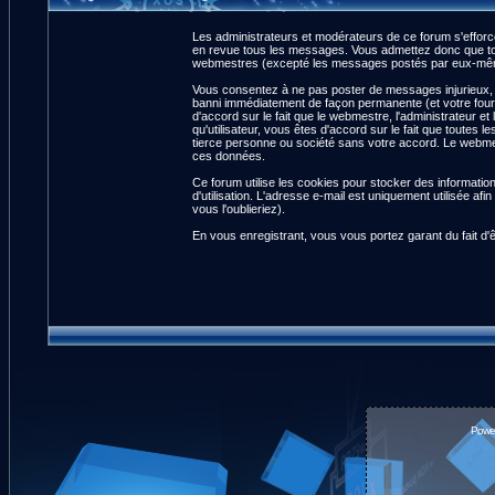
Les administrateurs et modérateurs de ce forum s'efforce
en revue tous les messages. Vous admettez donc que tou
webmestres (excepté les messages postés par eux-même
Vous consentez à ne pas poster de messages injurieux, ob
banni immédiatement de façon permanente (et votre fourn
d'accord sur le fait que le webmestre, l'administrateur et
qu'utilisateur, vous êtes d'accord sur le fait que tout
tierce personne ou société sans votre accord. Le webmest
ces données.
Ce forum utilise les cookies pour stocker des informatio
d'utilisation. L'adresse e-mail est uniquement utilisée 
vous l'oublieriez).
En vous enregistrant, vous vous portez garant du fait d'
Powe