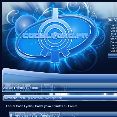
Derni
[Code
[Code
[Code
[Site]
[Créa
[IFSC
[Code
[Code
[Code
[Code
Accueil
Règles du forum
|
Bienvenue, Invité ! (
Connexion
|
S'enregistrer
)
Forum Code Lyoko | CodeLyoko.Fr Index du Forum
Enregistrement - Règlement