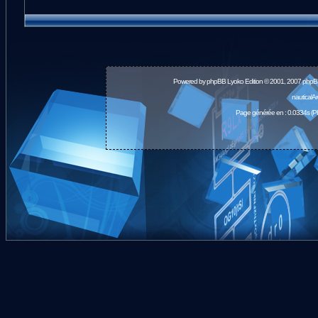
Powered by
phpBB
Lyoko Edition © 2001, 2007 phpB
nauticalA
Page générée en : 0.0334s (P