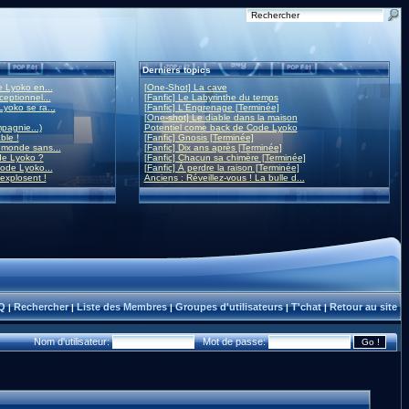
Derniers topics
 Lyoko en...
[One-Shot] La cave
eptionnel...
[Fanfic] Le Labyrinthe du temps
yoko se ra...
[Fanfic] L'Engrenage [Terminée]
[One-shot] Le diable dans la maison
mpagnie...)
Potentiel come back de Code Lyoko
ble !
[Fanfic] Gnosis [Terminée]
monde sans...
[Fanfic] Dix ans après [Terminée]
de Lyoko ?
[Fanfic] Chacun sa chimère [Terminée]
ode Lyoko...
[Fanfic] À perdre la raison [Terminée]
 explosent !
Anciens : Réveillez-vous ! La bulle d...
Q
Rechercher
Liste des Membres
Groupes d'utilisateurs
T'chat
Retour au site
|
|
|
|
|
Nom d'utilisateur:
Mot de passe: