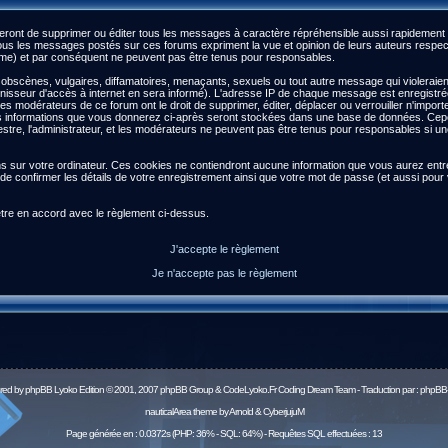
ront de supprimer ou éditer tous les messages à caractère répréhensible aussi rapidement qu
s les messages postés sur ces forums expriment la vue et opinion de leurs auteurs respect
) et par conséquent ne peuvent pas être tenus pour responsables.
scènes, vulgaires, diffamatoires, menaçants, sexuels ou tout autre message qui violeraient l
isseur d'accès à internet en sera informé). L'adresse IP de chaque message est enregistrée a
 les modérateurs de ce forum ont le droit de supprimer, éditer, déplacer ou verrouiller n'impor
es les informations que vous donnerez ci-après seront stockées dans une base de données. Ce
re, l'administrateur, et les modérateurs ne peuvent pas être tenus pour responsables si une 
ns sur votre ordinateur. Ces cookies ne contiendront aucune information que vous aurez entré 
afin de confirmer les détails de votre enregistrement ainsi que votre mot de passe (et aussi 
être en accord avec le règlement ci-dessus.
J'accepte le règlement
Je n'accepte pas le règlement
red by
phpBB
Lyoko Edition © 2001, 2007 phpBB Group & CodeLyoko.Fr Coding Dream Team - Traduction par :
phpBB-
nauticalArea theme by Arnold & CyberjujuM
Page générée en : 0.0372s (PHP: 36% - SQL: 64%) - Requêtes SQL effectuées : 13