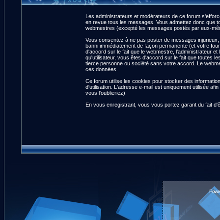
Les administrateurs et modérateurs de ce forum s'efforce
en revue tous les messages. Vous admettez donc que tou
webmestres (excepté les messages postés par eux-même
Vous consentez à ne pas poster de messages injurieux, ob
banni immédiatement de façon permanente (et votre fourn
d'accord sur le fait que le webmestre, l'administrateur et
qu'utilisateur, vous êtes d'accord sur le fait que tout
tierce personne ou société sans votre accord. Le webmest
ces données.
Ce forum utilise les cookies pour stocker des informatio
d'utilisation. L'adresse e-mail est uniquement utilisée 
vous l'oublieriez).
En vous enregistrant, vous vous portez garant du fait d'
Powe