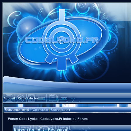
Accueil
Règles du forum
|
Bienvenue, Invité ! (
Connexion
|
S'enregistrer
)
Forum Code Lyoko | CodeLyoko.Fr Index du Forum
Enregistrement - Règlement