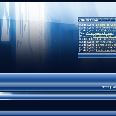
Dernières news
[Code Lyoko]
La suite de Code
[Code Lyoko]
Une émission exc
[Code Lyoko]
L'OST de Code L
[Site]
Code Lyoko a 21 ans !
[Créations]
10 millions ! (et co
[IFSCL]
L'IFSCL 4.6.X est joua
[Code Lyoko]
Un « nouveau » 
[Code Lyoko]
Le retour de Co
[Code Lyoko]
Les 20 ans de C
[Code Lyoko]
Les fans projets
News
FA
|