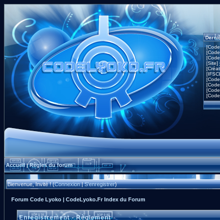
Derni
[Code
[Code
[Code
[Site]
[Créa
[IFSC
[Code
[Code
[Code
[Code
Accueil
Règles du forum
|
Bienvenue, Invité ! (
Connexion
|
S'enregistrer
)
Forum Code Lyoko | CodeLyoko.Fr Index du Forum
Enregistrement - Règlement