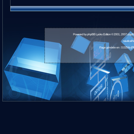
Powered by
phpBB
Lyoko Edition © 2001, 2007 phpB
nauticalA
Page générée en : 0.0354s (P