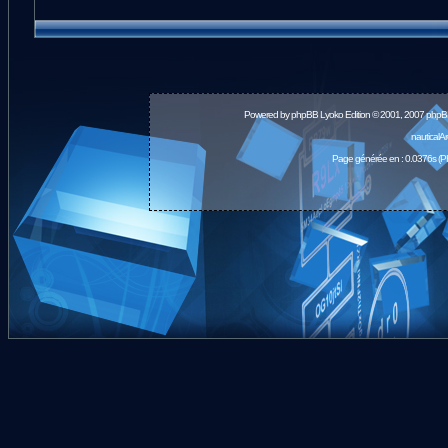
Powered by
phpBB
Lyoko Edition © 2001, 2007 phpB
nauticalA
Page générée en : 0.0376s (P