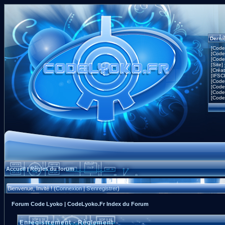
Derni
[Code
[Code
[Code
[Site]
[Créa
[IFSC
[Code
[Code
[Code
[Code
Accueil
Règles du forum
|
Bienvenue, Invité ! (
Connexion
|
S'enregistrer
)
Forum Code Lyoko | CodeLyoko.Fr Index du Forum
Enregistrement - Règlement