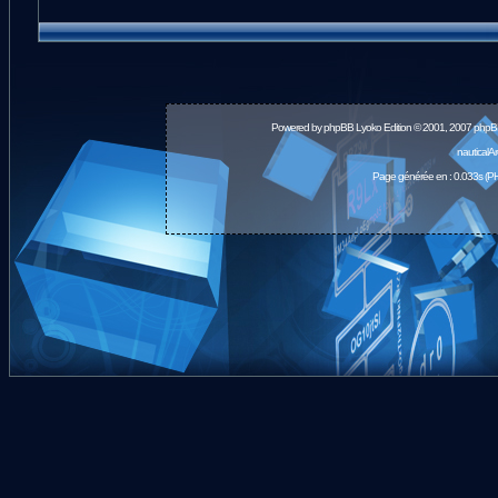
Powered by
phpBB
Lyoko Edition © 2001, 2007 phpB
nauticalA
Page générée en : 0.033s (PH