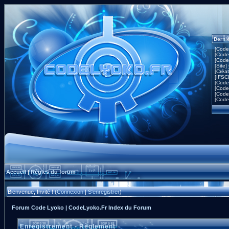
Derni
[Code
[Code
[Code
[Site]
[Créa
[IFSC
[Code
[Code
[Code
[Code
Accueil
Règles du forum
|
Bienvenue, Invité ! (
Connexion
|
S'enregistrer
)
Forum Code Lyoko | CodeLyoko.Fr Index du Forum
Enregistrement - Règlement