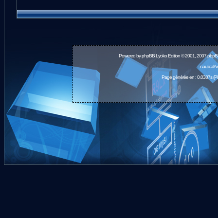
Powered by
phpBB
Lyoko Edition © 2001, 2007 phpB
nauticalA
Page générée en : 0.0387s (P