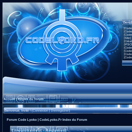
Derni
[Code
[Code
[Code
[Site]
[Créa
[IFSC
[Code
[Code
[Code
[Code
Accueil
Règles du forum
|
Bienvenue, Invité ! (
Connexion
|
S'enregistrer
)
Forum Code Lyoko | CodeLyoko.Fr Index du Forum
Enregistrement - Règlement