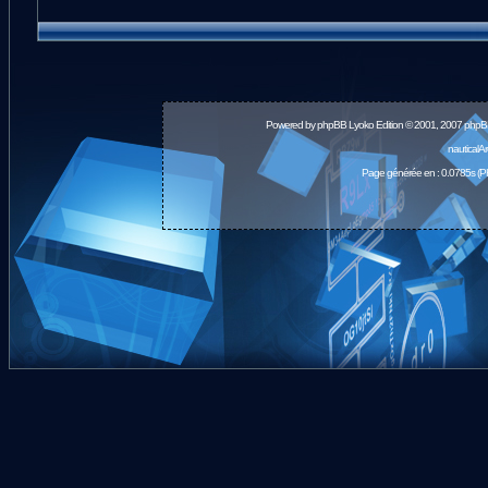
Powered by
phpBB
Lyoko Edition © 2001, 2007 phpB
nauticalA
Page générée en : 0.0785s (P