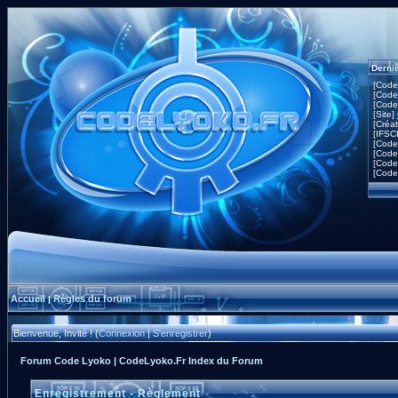
Derni
[Code
[Code
[Code
[Site]
[Créa
[IFSC
[Code
[Code
[Code
[Code
Accueil
Règles du forum
|
Bienvenue, Invité ! (
Connexion
|
S'enregistrer
)
Forum Code Lyoko | CodeLyoko.Fr Index du Forum
Enregistrement - Règlement