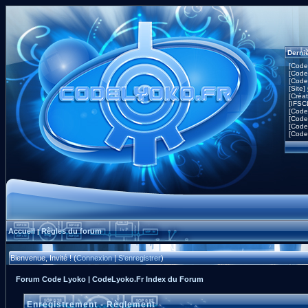
Derni
[Code
[Code
[Code
[Site]
[Créa
[IFSC
[Code
[Code
[Code
[Code
Accueil
Règles du forum
|
Bienvenue, Invité ! (
Connexion
|
S'enregistrer
)
Forum Code Lyoko | CodeLyoko.Fr Index du Forum
Enregistrement - Règlement