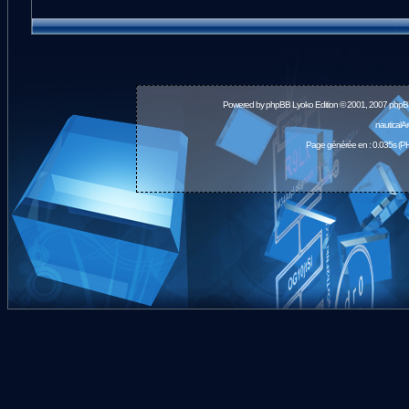
Powered by
phpBB
Lyoko Edition © 2001, 2007 phpB
nauticalA
Page générée en : 0.035s (PH