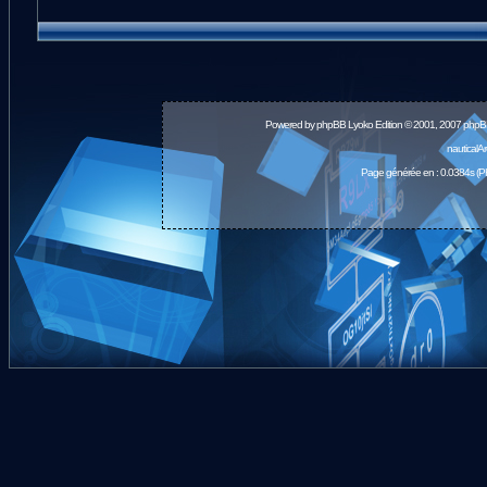
Powered by
phpBB
Lyoko Edition © 2001, 2007 phpB
nauticalA
Page générée en : 0.0384s (P