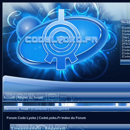
Derni
[Code
[Code
[Code
[Site]
[Créa
[IFSC
[Code
[Code
[Code
[Code
Accueil
Règles du forum
|
Bienvenue, Invité ! (
Connexion
|
S'enregistrer
)
Forum Code Lyoko | CodeLyoko.Fr Index du Forum
Enregistrement - Règlement