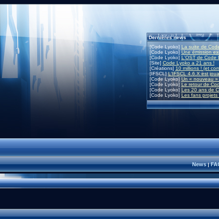
Dernières news
[Code Lyoko]
La suite de Code
[Code Lyoko]
Une émission exc
[Code Lyoko]
L'OST de Code L
[Site]
Code Lyoko a 21 ans !
[Créations]
10 millions ! (et co
[IFSCL]
L'IFSCL 4.6.X est joua
[Code Lyoko]
Un « nouveau » 
[Code Lyoko]
Le retour de Co
[Code Lyoko]
Les 20 ans de C
[Code Lyoko]
Les fans projets
News
FA
|