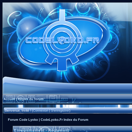
Accueil
Règles du forum
|
Bienvenue, Invité ! (
Connexion
|
S'enregistrer
)
Forum Code Lyoko | CodeLyoko.Fr Index du Forum
Enregistrement - Règlement