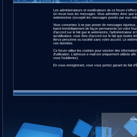
Les administrateurs et modérateurs de ce forum s'efforce
en revue tous les messages. Vous admettez donc que tou
webmestres (excepté les messages postés par eux-même
Vous consentez à ne pas poster de messages injurieux, ob
banni immédiatement de façon permanente (et votre fourn
d'accord sur le fait que le webmestre, l'administrateur et
qu'utilisateur, vous êtes d'accord sur le fait que tout
tierce personne ou société sans votre accord. Le webmest
ces données.
Ce forum utilise les cookies pour stocker des informatio
d'utilisation. L'adresse e-mail est uniquement utilisée 
vous l'oublieriez).
En vous enregistrant, vous vous portez garant du fait d'
Powe