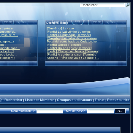
Derniers topics
 Lyoko en...
[One-Shot] La cave
eptionnel...
[Fanfic] Le Labyrinthe du temps
yoko se ra...
[Fanfic] L'Engrenage [Terminée]
[One-shot] Le diable dans la maison
mpagnie...)
Potentiel come back de Code Lyoko
ble !
[Fanfic] Gnosis [Terminée]
monde sans...
[Fanfic] Dix ans après [Terminée]
de Lyoko ?
[Fanfic] Chacun sa chimère [Terminée]
ode Lyoko...
[Fanfic] À perdre la raison [Terminée]
 explosent !
Anciens : Réveillez-vous ! La bulle d...
Q
Rechercher
Liste des Membres
Groupes d'utilisateurs
T'chat
Retour au site
|
|
|
|
|
Nom d'utilisateur:
Mot de passe: