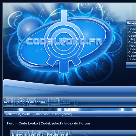
Derni
[Code
[Code
[Code
[Site]
[Créa
[IFSC
[Code
[Code
[Code
[Code
Accueil
Règles du forum
|
Bienvenue, Invité ! (
Connexion
|
S'enregistrer
)
Forum Code Lyoko | CodeLyoko.Fr Index du Forum
Enregistrement - Règlement