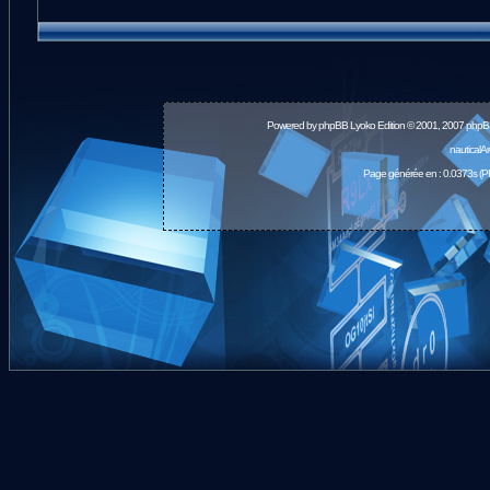
Powered by
phpBB
Lyoko Edition © 2001, 2007 phpB
nauticalA
Page générée en : 0.0373s (P