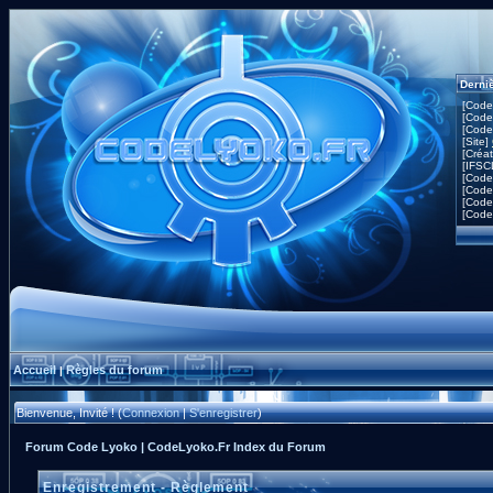
Derni
[Code
[Code
[Code
[Site]
[Créa
[IFSC
[Code
[Code
[Code
[Code
Accueil
Règles du forum
|
Bienvenue, Invité ! (
Connexion
|
S'enregistrer
)
Forum Code Lyoko | CodeLyoko.Fr Index du Forum
Enregistrement - Règlement