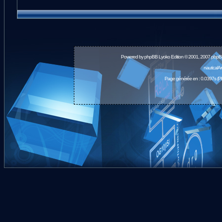
Powered by
phpBB
Lyoko Edition © 2001, 2007 phpB
nauticalA
Page générée en : 0.0397s (P