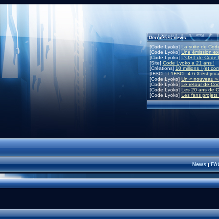
Dernières news
[Code Lyoko]
La suite de Code
[Code Lyoko]
Une émission exc
[Code Lyoko]
L'OST de Code L
[Site]
Code Lyoko a 21 ans !
[Créations]
10 millions ! (et co
[IFSCL]
L'IFSCL 4.6.X est joua
[Code Lyoko]
Un « nouveau » 
[Code Lyoko]
Le retour de Co
[Code Lyoko]
Les 20 ans de C
[Code Lyoko]
Les fans projets
News
FA
|