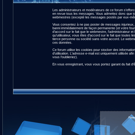
Les administrateurs et modérateurs de ce forum s'efforce
en revue tous les messages. Vous admettez donc que tou
webmestres (excepté les messages postés par eux-même
Vous consentez à ne pas poster de messages injurieux, ob
banni immédiatement de façon permanente (et votre fourn
d'accord sur le fait que le webmestre, l'administrateur et
qu'utilisateur, vous êtes d'accord sur le fait que tout
tierce personne ou société sans votre accord. Le webmest
ces données.
Ce forum utilise les cookies pour stocker des informatio
d'utilisation. L'adresse e-mail est uniquement utilisée 
vous l'oublieriez).
En vous enregistrant, vous vous portez garant du fait d'
Powe