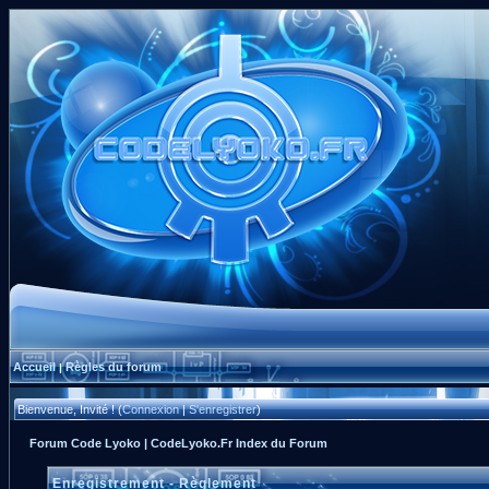
Accueil
Règles du forum
|
Bienvenue, Invité ! (
Connexion
|
S'enregistrer
)
Forum Code Lyoko | CodeLyoko.Fr Index du Forum
Enregistrement - Règlement