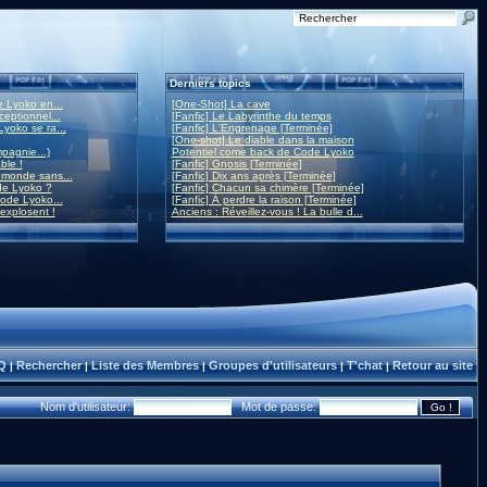
Derniers topics
 Lyoko en...
[One-Shot] La cave
eptionnel...
[Fanfic] Le Labyrinthe du temps
yoko se ra...
[Fanfic] L'Engrenage [Terminée]
[One-shot] Le diable dans la maison
mpagnie...)
Potentiel come back de Code Lyoko
ble !
[Fanfic] Gnosis [Terminée]
monde sans...
[Fanfic] Dix ans après [Terminée]
de Lyoko ?
[Fanfic] Chacun sa chimère [Terminée]
ode Lyoko...
[Fanfic] À perdre la raison [Terminée]
 explosent !
Anciens : Réveillez-vous ! La bulle d...
Q
Rechercher
Liste des Membres
Groupes d'utilisateurs
T'chat
Retour au site
|
|
|
|
|
Nom d'utilisateur:
Mot de passe: