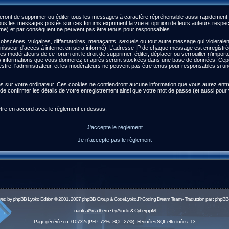
ront de supprimer ou éditer tous les messages à caractère répréhensible aussi rapidement qu
s les messages postés sur ces forums expriment la vue et opinion de leurs auteurs respect
) et par conséquent ne peuvent pas être tenus pour responsables.
scènes, vulgaires, diffamatoires, menaçants, sexuels ou tout autre message qui violeraient l
isseur d'accès à internet en sera informé). L'adresse IP de chaque message est enregistrée a
 les modérateurs de ce forum ont le droit de supprimer, éditer, déplacer ou verrouiller n'impor
es les informations que vous donnerez ci-après seront stockées dans une base de données. Ce
re, l'administrateur, et les modérateurs ne peuvent pas être tenus pour responsables si une 
ns sur votre ordinateur. Ces cookies ne contiendront aucune information que vous aurez entré 
afin de confirmer les détails de votre enregistrement ainsi que votre mot de passe (et aussi 
être en accord avec le règlement ci-dessus.
J'accepte le règlement
Je n'accepte pas le règlement
red by
phpBB
Lyoko Edition © 2001, 2007 phpBB Group & CodeLyoko.Fr Coding Dream Team - Traduction par :
phpBB-
nauticalArea theme by Arnold & CyberjujuM
Page générée en : 0.0732s (PHP: 73% - SQL: 27%) - Requêtes SQL effectuées : 13