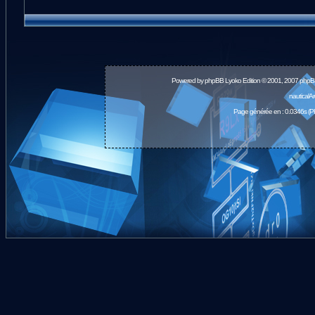
Powered by
phpBB
Lyoko Edition © 2001, 2007 phpB
nauticalA
Page générée en : 0.0346s (P