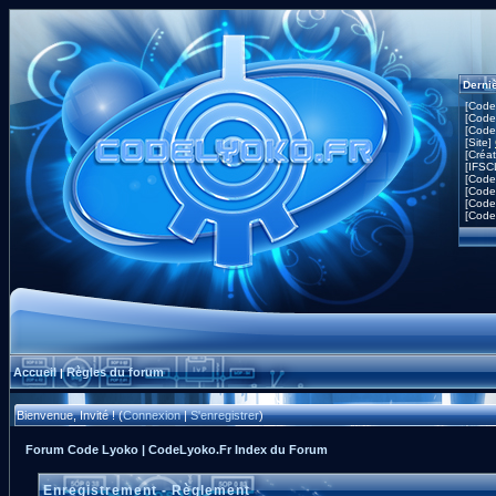
Derni
[Code
[Code
[Code
[Site]
[Créa
[IFSC
[Code
[Code
[Code
[Code
Accueil
Règles du forum
|
Bienvenue, Invité ! (
Connexion
|
S'enregistrer
)
Forum Code Lyoko | CodeLyoko.Fr Index du Forum
Enregistrement - Règlement