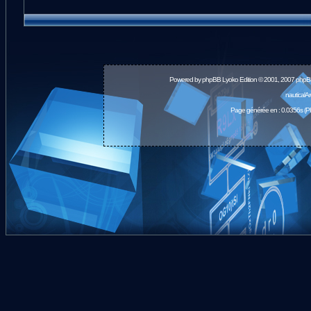
Powered by
phpBB
Lyoko Edition © 2001, 2007 phpB
nauticalA
Page générée en : 0.0356s (P