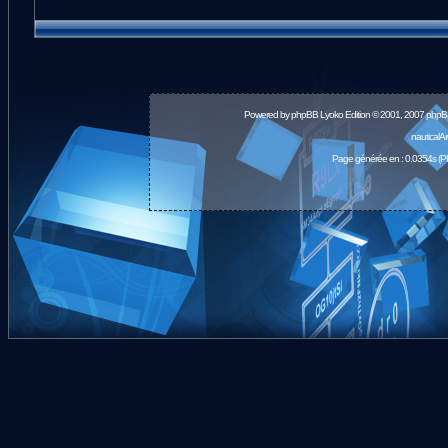
Powered by
phpBB
Lyoko Edition © 2001, 2007 phpB
nauticalA
Page générée en : 0.0354s (P