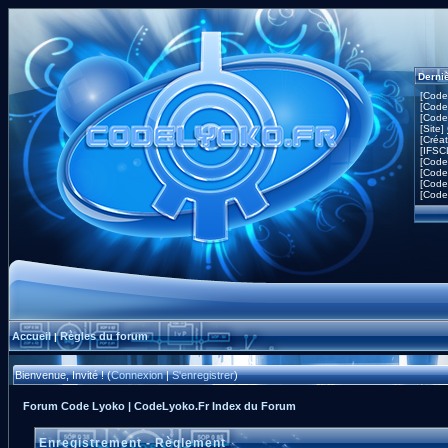
Derni
[Code
[Code
[Code
[Site]
[Créa
[IFSC
[Code
[Code
[Code
[Code
Accueil
Règles du forum
|
Bienvenue, Invité ! (
Connexion
|
S'enregistrer
)
Forum Code Lyoko | CodeLyoko.Fr Index du Forum
Enregistrement - Règlement