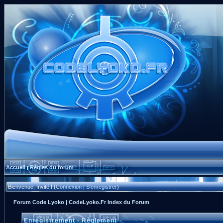
Accueil
Règles du forum
|
Bienvenue, Invité ! (
Connexion
|
S'enregistrer
)
Forum Code Lyoko | CodeLyoko.Fr Index du Forum
Enregistrement - Règlement