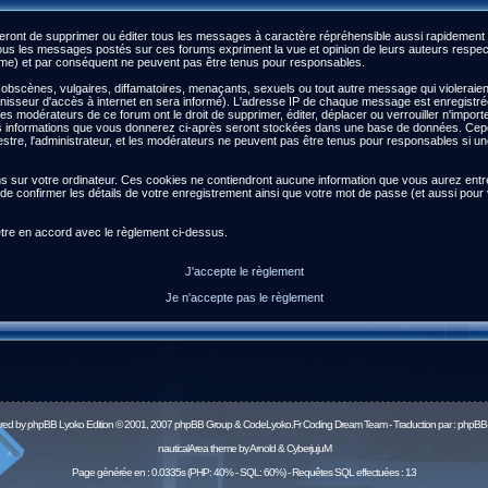
ront de supprimer ou éditer tous les messages à caractère répréhensible aussi rapidement qu
s les messages postés sur ces forums expriment la vue et opinion de leurs auteurs respect
) et par conséquent ne peuvent pas être tenus pour responsables.
scènes, vulgaires, diffamatoires, menaçants, sexuels ou tout autre message qui violeraient l
isseur d'accès à internet en sera informé). L'adresse IP de chaque message est enregistrée a
 les modérateurs de ce forum ont le droit de supprimer, éditer, déplacer ou verrouiller n'impor
es les informations que vous donnerez ci-après seront stockées dans une base de données. Ce
re, l'administrateur, et les modérateurs ne peuvent pas être tenus pour responsables si une 
ns sur votre ordinateur. Ces cookies ne contiendront aucune information que vous aurez entré 
afin de confirmer les détails de votre enregistrement ainsi que votre mot de passe (et aussi 
être en accord avec le règlement ci-dessus.
J'accepte le règlement
Je n'accepte pas le règlement
red by
phpBB
Lyoko Edition © 2001, 2007 phpBB Group & CodeLyoko.Fr Coding Dream Team - Traduction par :
phpBB-
nauticalArea theme by Arnold & CyberjujuM
Page générée en : 0.0335s (PHP: 40% - SQL: 60%) - Requêtes SQL effectuées : 13