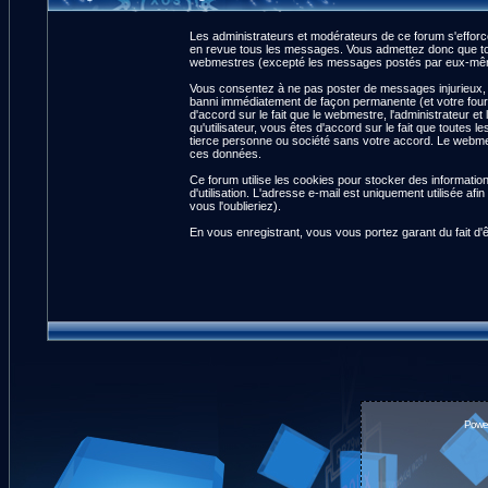
Les administrateurs et modérateurs de ce forum s'efforce
en revue tous les messages. Vous admettez donc que tou
webmestres (excepté les messages postés par eux-même
Vous consentez à ne pas poster de messages injurieux, ob
banni immédiatement de façon permanente (et votre fourn
d'accord sur le fait que le webmestre, l'administrateur et
qu'utilisateur, vous êtes d'accord sur le fait que tout
tierce personne ou société sans votre accord. Le webmest
ces données.
Ce forum utilise les cookies pour stocker des informatio
d'utilisation. L'adresse e-mail est uniquement utilisée 
vous l'oublieriez).
En vous enregistrant, vous vous portez garant du fait d'
Powe