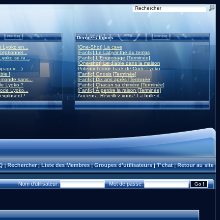
Derniers topics
 Lyoko en...
[One-Shot] La cave
eptionnel...
[Fanfic] Le Labyrinthe du temps
yoko se ra...
[Fanfic] L'Engrenage [Terminée]
[One-shot] Le diable dans la maison
mpagnie...)
Potentiel come back de Code Lyoko
ble !
[Fanfic] Gnosis [Terminée]
monde sans...
[Fanfic] Dix ans après [Terminée]
de Lyoko ?
[Fanfic] Chacun sa chimère [Terminée]
ode Lyoko...
[Fanfic] À perdre la raison [Terminée]
 explosent !
Anciens : Réveillez-vous ! La bulle d...
Q
Rechercher
Liste des Membres
Groupes d'utilisateurs
T'chat
Retour au site
|
|
|
|
|
Nom d'utilisateur:
Mot de passe: