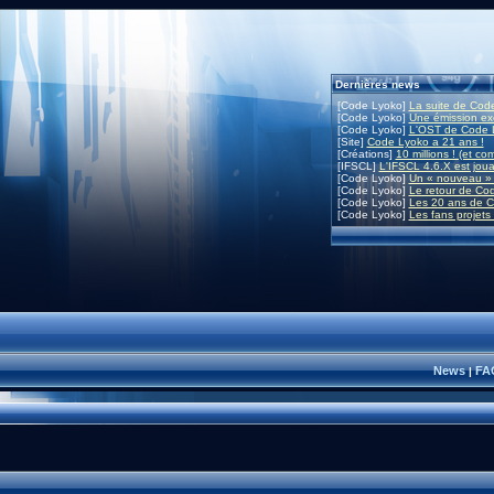
Dernières news
[Code Lyoko]
La suite de Code
[Code Lyoko]
Une émission exc
[Code Lyoko]
L'OST de Code L
[Site]
Code Lyoko a 21 ans !
[Créations]
10 millions ! (et co
[IFSCL]
L'IFSCL 4.6.X est joua
[Code Lyoko]
Un « nouveau » 
[Code Lyoko]
Le retour de Co
[Code Lyoko]
Les 20 ans de C
[Code Lyoko]
Les fans projets
News
FA
|