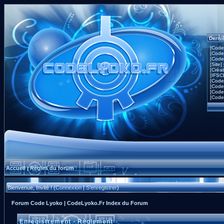
Derni
[Code
[Code
[Code
[Site]
[Créa
[IFSC
[Code
[Code
[Code
[Code
Accueil
Règles du forum
|
Bienvenue, Invité ! (
Connexion
|
S'enregistrer
)
Forum Code Lyoko | CodeLyoko.Fr Index du Forum
Enregistrement - Règlement