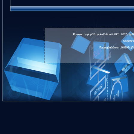
Powered by
phpBB
Lyoko Edition © 2001, 2007 phpB
nauticalA
Page générée en : 0.0391s (P