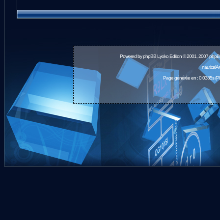
Powered by
phpBB
Lyoko Edition © 2001, 2007 phpB
nauticalA
Page générée en : 0.0385s (P