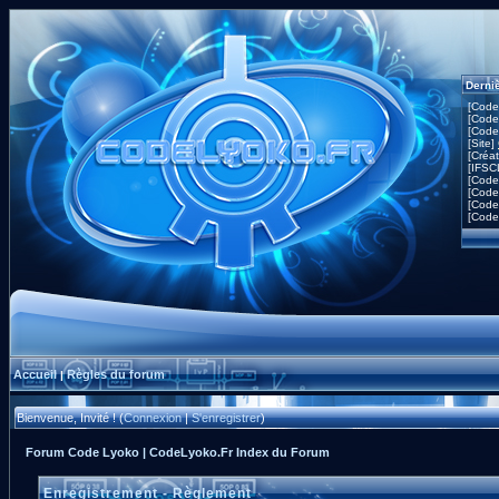
Derni
[Code
[Code
[Code
[Site]
[Créa
[IFSC
[Code
[Code
[Code
[Code
Accueil
Règles du forum
|
Bienvenue, Invité ! (
Connexion
|
S'enregistrer
)
Forum Code Lyoko | CodeLyoko.Fr Index du Forum
Enregistrement - Règlement