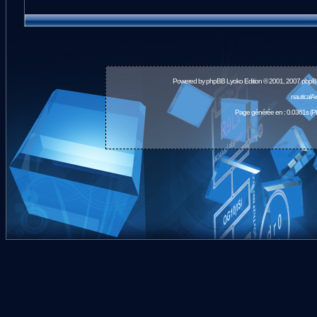
Powered by
phpBB
Lyoko Edition © 2001, 2007 phpB
nauticalA
Page générée en : 0.0361s (P