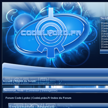
Derni
[Code
[Code
[Code
[Site]
[Créa
[IFSC
[Code
[Code
[Code
[Code
Accueil
Règles du forum
|
Bienvenue, Invité ! (
Connexion
|
S'enregistrer
)
Forum Code Lyoko | CodeLyoko.Fr Index du Forum
Enregistrement - Règlement