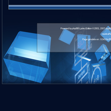
Powered by
phpBB
Lyoko Edition © 2001, 2007 phpB
nauticalA
Page générée en : 0.0413s (P