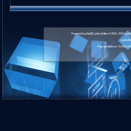
Powered by
phpBB
Lyoko Edition © 2001, 2007 phpB
nauticalA
Page générée en : 0.0381s (P