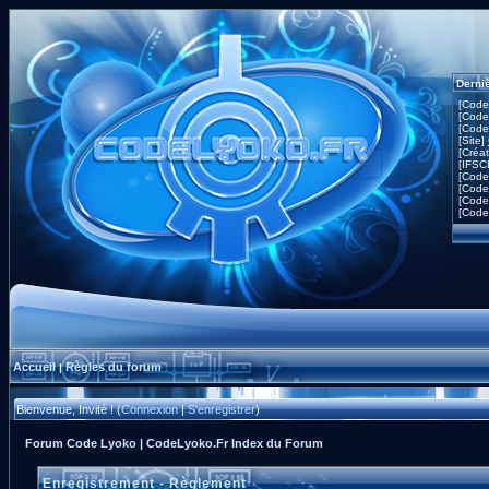
Derni
[Code
[Code
[Code
[Site]
[Créa
[IFSC
[Code
[Code
[Code
[Code
Accueil
Règles du forum
|
Bienvenue, Invité ! (
Connexion
|
S'enregistrer
)
Forum Code Lyoko | CodeLyoko.Fr Index du Forum
Enregistrement - Règlement