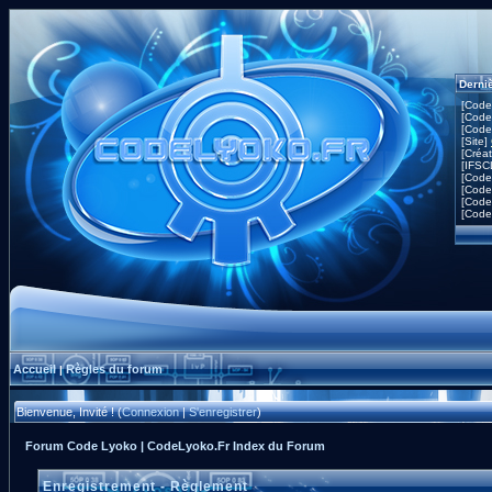
Derni
[Code
[Code
[Code
[Site]
[Créa
[IFSC
[Code
[Code
[Code
[Code
Accueil
Règles du forum
|
Bienvenue, Invité ! (
Connexion
|
S'enregistrer
)
Forum Code Lyoko | CodeLyoko.Fr Index du Forum
Enregistrement - Règlement