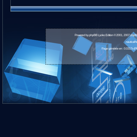
Powered by
phpBB
Lyoko Edition © 2001, 2007 phpB
nauticalA
Page générée en : 0.0317s (P