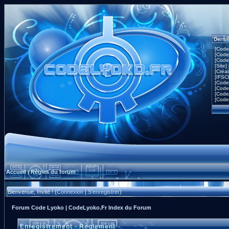
Derni
[Code
[Code
[Code
[Site]
[Créa
[IFSC
[Code
[Code
[Code
[Code
Accueil
Règles du forum
|
Bienvenue, Invité ! (
Connexion
|
S'enregistrer
)
Forum Code Lyoko | CodeLyoko.Fr Index du Forum
Enregistrement - Règlement