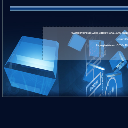
Powered by
phpBB
Lyoko Edition © 2001, 2007 phpB
nauticalA
Page générée en : 0.036s (PH