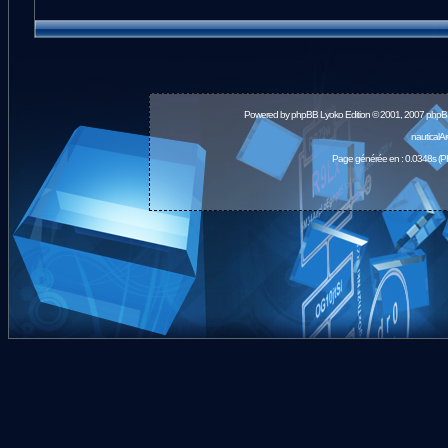
Powered by
phpBB
Lyoko Edition © 2001, 2007 phpB
nauticalA
Page générée en : 0.0348s (P