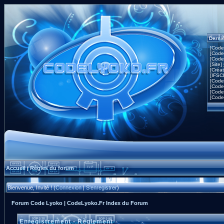
Derni
[Code
[Code
[Code
[Site]
[Créa
[IFSC
[Code
[Code
[Code
[Code
Accueil
Règles du forum
|
Bienvenue, Invité ! (
Connexion
|
S'enregistrer
)
Forum Code Lyoko | CodeLyoko.Fr Index du Forum
Enregistrement - Règlement