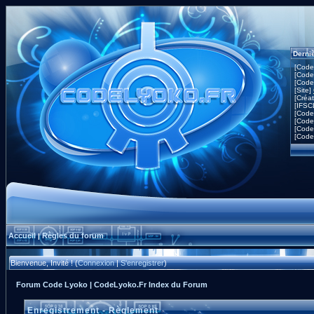
Derni
[Code
[Code
[Code
[Site]
[Créa
[IFSC
[Code
[Code
[Code
[Code
Accueil
Règles du forum
|
Bienvenue, Invité ! (
Connexion
|
S'enregistrer
)
Forum Code Lyoko | CodeLyoko.Fr Index du Forum
Enregistrement - Règlement