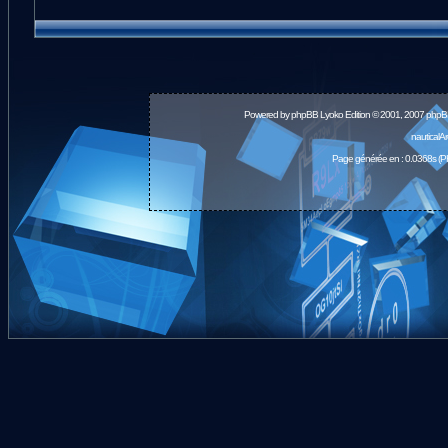
Powered by
phpBB
Lyoko Edition © 2001, 2007 phpB
nauticalA
Page générée en : 0.0368s (P