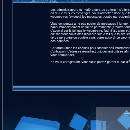
Les administrateurs et modérateurs de ce forum s'efforce
en revue tous les messages. Vous admettez donc que tou
webmestres (excepté les messages postés par eux-même
Vous consentez à ne pas poster de messages injurieux, ob
banni immédiatement de façon permanente (et votre fourn
d'accord sur le fait que le webmestre, l'administrateur et
qu'utilisateur, vous êtes d'accord sur le fait que tout
tierce personne ou société sans votre accord. Le webmest
ces données.
Ce forum utilise les cookies pour stocker des informatio
d'utilisation. L'adresse e-mail est uniquement utilisée 
vous l'oublieriez).
En vous enregistrant, vous vous portez garant du fait d'
Powe