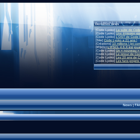
Dernières news
[Code Lyoko]
La suite de Code
[Code Lyoko]
Une émission exc
[Code Lyoko]
L'OST de Code L
[Site]
Code Lyoko a 21 ans !
[Créations]
10 millions ! (et co
[IFSCL]
L'IFSCL 4.6.X est joua
[Code Lyoko]
Un « nouveau » 
[Code Lyoko]
Le retour de Co
[Code Lyoko]
Les 20 ans de C
[Code Lyoko]
Les fans projets
News
FA
|