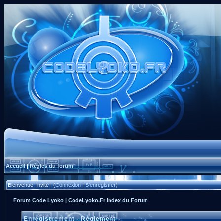
Accueil
Règles du forum
|
Bienvenue, Invité ! (
Connexion
|
S'enregistrer
)
Forum Code Lyoko | CodeLyoko.Fr Index du Forum
Enregistrement - Règlement