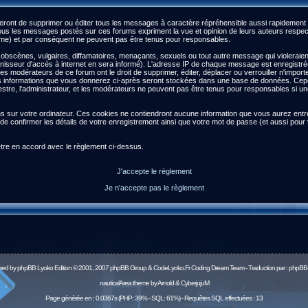
ront de supprimer ou éditer tous les messages à caractère répréhensible aussi rapidement qu
s les messages postés sur ces forums expriment la vue et opinion de leurs auteurs respect
) et par conséquent ne peuvent pas être tenus pour responsables.
scènes, vulgaires, diffamatoires, menaçants, sexuels ou tout autre message qui violeraient l
isseur d'accès à internet en sera informé). L'adresse IP de chaque message est enregistrée a
 les modérateurs de ce forum ont le droit de supprimer, éditer, déplacer ou verrouiller n'impor
es les informations que vous donnerez ci-après seront stockées dans une base de données. Ce
re, l'administrateur, et les modérateurs ne peuvent pas être tenus pour responsables si une 
ns sur votre ordinateur. Ces cookies ne contiendront aucune information que vous aurez entré 
afin de confirmer les détails de votre enregistrement ainsi que votre mot de passe (et aussi 
être en accord avec le règlement ci-dessus.
J'accepte le règlement
Je n'accepte pas le règlement
red by
phpBB
Lyoko Edition © 2001, 2007 phpBB Group & CodeLyoko.Fr Coding Dream Team - Traduction par :
phpBB-
nauticalArea theme by Arnold & CyberjujuM
Page générée en : 0.0367s (PHP: 39% - SQL: 61%) - Requêtes SQL effectuées : 13