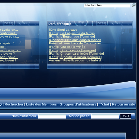
Derniers topics
 Lyoko en...
[One-Shot] La cave
eptionnel...
[Fanfic] Le Labyrinthe du temps
yoko se ra...
[Fanfic] L'Engrenage [Terminée]
[One-shot] Le diable dans la maison
mpagnie...)
Potentiel come back de Code Lyoko
ble !
[Fanfic] Gnosis [Terminée]
monde sans...
[Fanfic] Dix ans après [Terminée]
de Lyoko ?
[Fanfic] Chacun sa chimère [Terminée]
ode Lyoko...
[Fanfic] À perdre la raison [Terminée]
 explosent !
Anciens : Réveillez-vous ! La bulle d...
Q
Rechercher
Liste des Membres
Groupes d'utilisateurs
T'chat
Retour au site
|
|
|
|
|
Nom d'utilisateur:
Mot de passe: