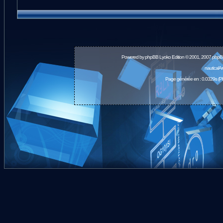
Powered by
phpBB
Lyoko Edition © 2001, 2007 phpB
nauticalA
Page générée en : 0.0329s (P