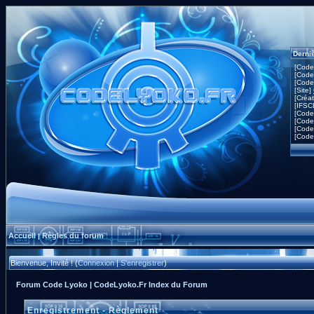
Derni
[Code
[Code
[Code
[Site]
[Créa
[IFSC
[Code
[Code
[Code
[Code
Accueil
Règles du forum
|
Bienvenue, Invité ! (
Connexion
|
S'enregistrer
)
Forum Code Lyoko | CodeLyoko.Fr Index du Forum
Enregistrement - Règlement