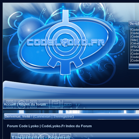
Derni
[Code
[Code
[Code
[Site]
[Créa
[IFSC
[Code
[Code
[Code
[Code
Accueil
Règles du forum
|
Bienvenue, Invité ! (
Connexion
|
S'enregistrer
)
Forum Code Lyoko | CodeLyoko.Fr Index du Forum
Enregistrement - Règlement