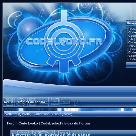
Derni
[Code
[Code
[Code
[Site]
[Créa
[IFSC
[Code
[Code
[Code
[Code
Accueil
Règles du forum
|
Bienvenue, Invité ! (
Connexion
|
S'enregistrer
)
Forum Code Lyoko | CodeLyoko.Fr Index du Forum
Envoyez-moi un nouveau mot de passe