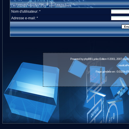
Les champs marqués d'un * sont obligatoires.
Nom d'utilisateur: *
Adresse e-mail: *
Powered by
phpBB
Lyoko Edition © 2001, 2007 phpB
nauticalA
Page générée en : 0.0329s (P