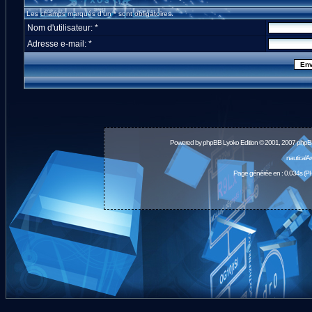
Les champs marqués d'un * sont obligatoires.
Nom d'utilisateur: *
Adresse e-mail: *
Powered by
phpBB
Lyoko Edition © 2001, 2007 phpB
nauticalA
Page générée en : 0.034s (PH