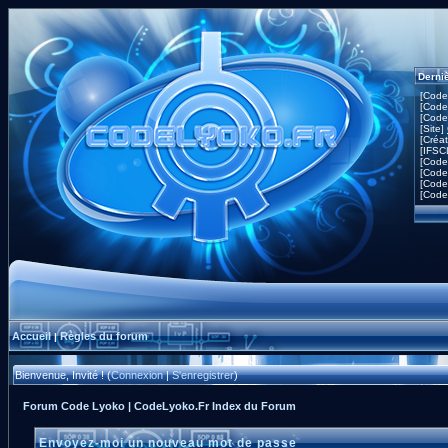
Derni
[Code
[Code
[Code
[Site]
[Créa
[IFSC
[Code
[Code
[Code
[Code
Accueil
Règles du forum
|
Bienvenue, Invité ! (
Connexion
|
S'enregistrer
)
Forum Code Lyoko | CodeLyoko.Fr Index du Forum
Envoyez-moi un nouveau mot de passe