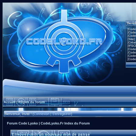
Derni
[Code
[Code
[Code
[Site]
[Créa
[IFSC
[Code
[Code
[Code
[Code
Accueil
Règles du forum
|
Bienvenue, Invité ! (
Connexion
|
S'enregistrer
)
Forum Code Lyoko | CodeLyoko.Fr Index du Forum
Envoyez-moi un nouveau mot de passe