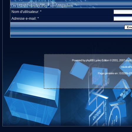
Les champs marqués d'un * sont obligatoires.
Nom d'utilisateur: *
Adresse e-mail: *
Powered by
phpBB
Lyoko Edition © 2001, 2007 phpB
nauticalA
Page générée en : 0.0338s (P