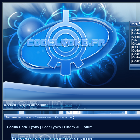
Derni
[Code
[Code
[Code
[Site]
[Créa
[IFSC
[Code
[Code
[Code
[Code
Accueil
Règles du forum
|
Bienvenue, Invité ! (
Connexion
|
S'enregistrer
)
Forum Code Lyoko | CodeLyoko.Fr Index du Forum
Envoyez-moi un nouveau mot de passe