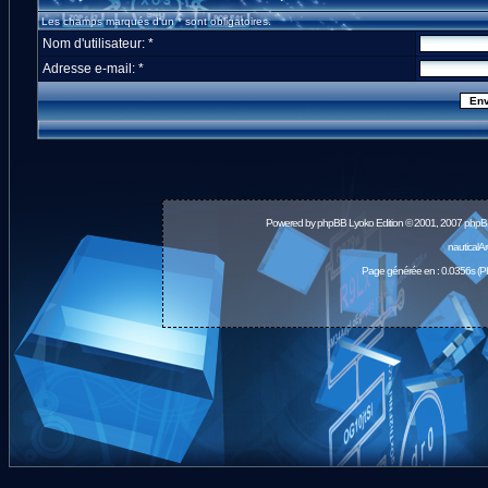
Les champs marqués d'un * sont obligatoires.
Nom d'utilisateur: *
Adresse e-mail: *
Powered by
phpBB
Lyoko Edition © 2001, 2007 phpB
nauticalA
Page générée en : 0.0356s (P