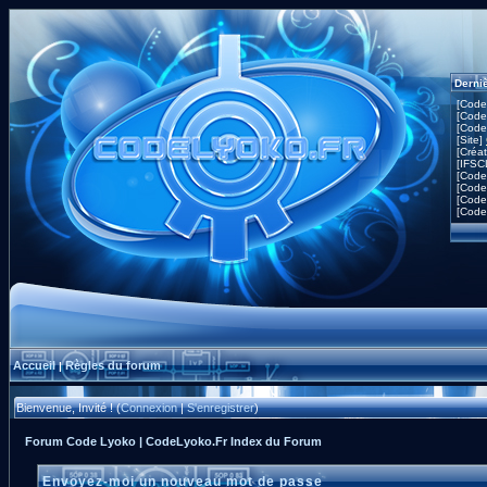
Derni
[Code
[Code
[Code
[Site]
[Créa
[IFSC
[Code
[Code
[Code
[Code
Accueil
Règles du forum
|
Bienvenue, Invité ! (
Connexion
|
S'enregistrer
)
Forum Code Lyoko | CodeLyoko.Fr Index du Forum
Envoyez-moi un nouveau mot de passe