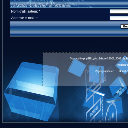
Les champs marqués d'un * sont obligatoires.
Nom d'utilisateur: *
Adresse e-mail: *
Powered by
phpBB
Lyoko Edition © 2001, 2007 phpB
nauticalA
Page générée en : 0.0334s (P