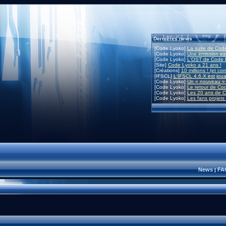
Dernières news
[Code Lyoko]
La suite de Code
[Code Lyoko]
Une émission exc
[Code Lyoko]
L'OST de Code L
[Site]
Code Lyoko a 21 ans !
[Créations]
10 millions ! (et co
[IFSCL]
L'IFSCL 4.6.X est joua
[Code Lyoko]
Un « nouveau » 
[Code Lyoko]
Le retour de Co
[Code Lyoko]
Les 20 ans de C
[Code Lyoko]
Les fans projets
News
FA
|