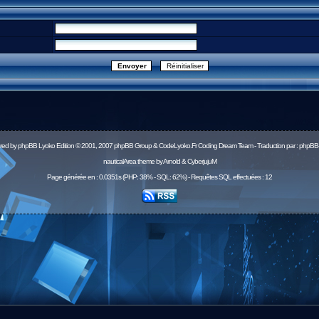
red by
phpBB
Lyoko Edition © 2001, 2007 phpBB Group & CodeLyoko.Fr Coding Dream Team - Traduction par :
phpBB-
nauticalArea theme by Arnold & CyberjujuM
Page générée en : 0.0351s (PHP: 38% - SQL: 62%) - Requêtes SQL effectuées : 12