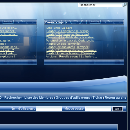
Derniers topics
 Lyoko en...
[One-Shot] La cave
eptionnel...
[Fanfic] Le Labyrinthe du temps
yoko se ra...
[Fanfic] L'Engrenage [Terminée]
[One-shot] Le diable dans la maison
mpagnie...)
Potentiel come back de Code Lyoko
ble !
[Fanfic] Gnosis [Terminée]
monde sans...
[Fanfic] Dix ans après [Terminée]
de Lyoko ?
[Fanfic] Chacun sa chimère [Terminée]
ode Lyoko...
[Fanfic] À perdre la raison [Terminée]
 explosent !
Anciens : Réveillez-vous ! La bulle d...
Q
Rechercher
Liste des Membres
Groupes d'utilisateurs
T'chat
Retour au site
|
|
|
|
|
Nom d'utilisateur:
Mot de passe: