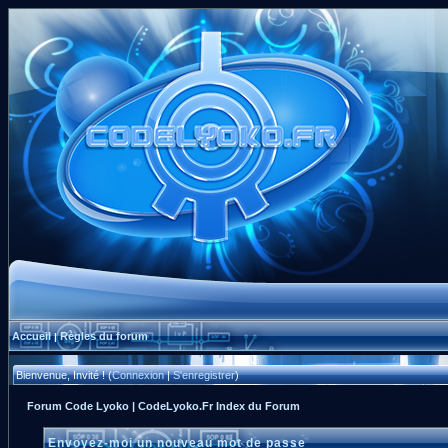
Accueil
Règles du forum
|
Bienvenue, Invité ! (
Connexion
|
S'enregistrer
)
Forum Code Lyoko | CodeLyoko.Fr Index du Forum
Envoyez-moi un nouveau mot de passe