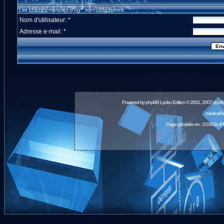
Les champs marqués d'un * sont obligatoires.
Nom d'utilisateur: *
Adresse e-mail: *
Powered by
phpBB
Lyoko Edition © 2001, 2007 phpB
nauticalA
Page générée en : 0.0343s (P