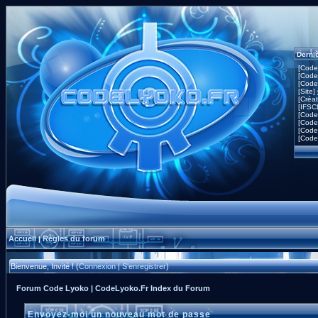
Derni
[Code
[Code
[Code
[Site]
[Créa
[IFSC
[Code
[Code
[Code
[Code
Accueil
Règles du forum
|
Bienvenue, Invité ! (
Connexion
|
S'enregistrer
)
Forum Code Lyoko | CodeLyoko.Fr Index du Forum
Envoyez-moi un nouveau mot de passe