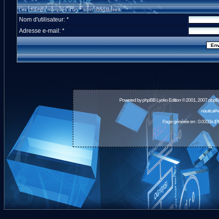
Les champs marqués d'un * sont obligatoires.
Nom d'utilisateur: *
Adresse e-mail: *
Powered by
phpBB
Lyoko Edition © 2001, 2007 phpB
nauticalA
Page générée en : 0.0333s (P