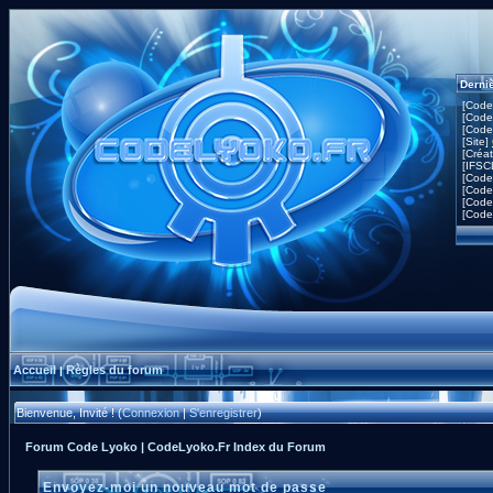
Derni
[Code
[Code
[Code
[Site]
[Créa
[IFSC
[Code
[Code
[Code
[Code
Accueil
Règles du forum
|
Bienvenue, Invité ! (
Connexion
|
S'enregistrer
)
Forum Code Lyoko | CodeLyoko.Fr Index du Forum
Envoyez-moi un nouveau mot de passe