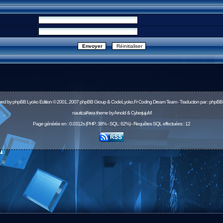
red by
phpBB
Lyoko Edition © 2001, 2007 phpBB Group & CodeLyoko.Fr Coding Dream Team - Traduction par :
phpBB-
nauticalArea theme by Arnold & CyberjujuM
Page générée en : 0.0312s (PHP: 38% - SQL: 62%) - Requêtes SQL effectuées : 12