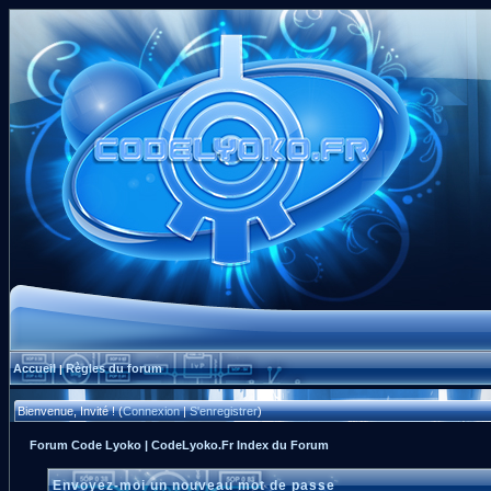
Accueil
Règles du forum
|
Bienvenue, Invité ! (
Connexion
|
S'enregistrer
)
Forum Code Lyoko | CodeLyoko.Fr Index du Forum
Envoyez-moi un nouveau mot de passe