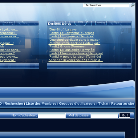
Derniers topics
 Lyoko en...
[One-Shot] La cave
eptionnel...
[Fanfic] Le Labyrinthe du temps
yoko se ra...
[Fanfic] L'Engrenage [Terminée]
[One-shot] Le diable dans la maison
mpagnie...)
Potentiel come back de Code Lyoko
ble !
[Fanfic] Gnosis [Terminée]
monde sans...
[Fanfic] Dix ans après [Terminée]
de Lyoko ?
[Fanfic] Chacun sa chimère [Terminée]
ode Lyoko...
[Fanfic] À perdre la raison [Terminée]
 explosent !
Anciens : Réveillez-vous ! La bulle d...
Q
Rechercher
Liste des Membres
Groupes d'utilisateurs
T'chat
Retour au site
|
|
|
|
|
Nom d'utilisateur:
Mot de passe: