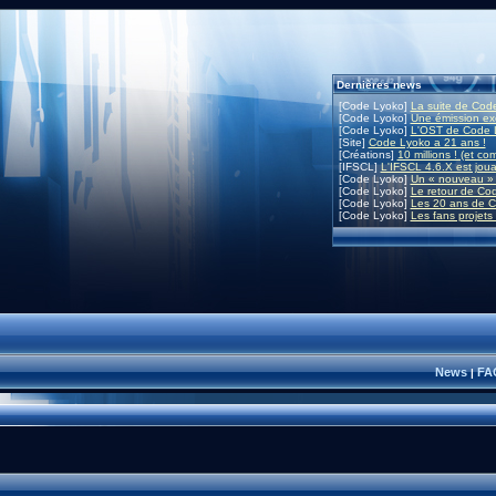
Dernières news
[Code Lyoko]
La suite de Code
[Code Lyoko]
Une émission exc
[Code Lyoko]
L'OST de Code L
[Site]
Code Lyoko a 21 ans !
[Créations]
10 millions ! (et co
[IFSCL]
L'IFSCL 4.6.X est joua
[Code Lyoko]
Un « nouveau » 
[Code Lyoko]
Le retour de Co
[Code Lyoko]
Les 20 ans de C
[Code Lyoko]
Les fans projets
News
FA
|