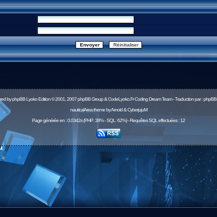
red by
phpBB
Lyoko Edition © 2001, 2007 phpBB Group & CodeLyoko.Fr Coding Dream Team - Traduction par :
phpBB-
nauticalArea theme by Arnold & CyberjujuM
Page générée en : 0.0342s (PHP: 38% - SQL: 62%) - Requêtes SQL effectuées : 12