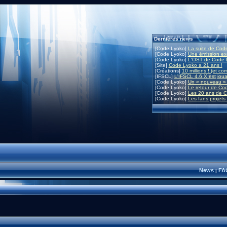
Dernières news
[Code Lyoko]
La suite de Code
[Code Lyoko]
Une émission exc
[Code Lyoko]
L'OST de Code L
[Site]
Code Lyoko a 21 ans !
[Créations]
10 millions ! (et co
[IFSCL]
L'IFSCL 4.6.X est joua
[Code Lyoko]
Un « nouveau » 
[Code Lyoko]
Le retour de Co
[Code Lyoko]
Les 20 ans de C
[Code Lyoko]
Les fans projets
News
FA
|