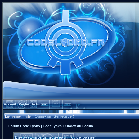
Accueil
Règles du forum
|
Bienvenue, Invité ! (
Connexion
|
S'enregistrer
)
Forum Code Lyoko | CodeLyoko.Fr Index du Forum
Envoyez-moi un nouveau mot de passe