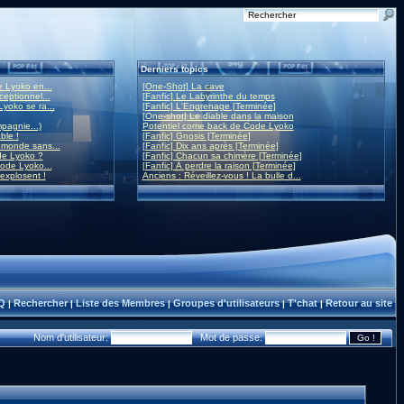
Derniers topics
 Lyoko en...
[One-Shot] La cave
eptionnel...
[Fanfic] Le Labyrinthe du temps
yoko se ra...
[Fanfic] L'Engrenage [Terminée]
[One-shot] Le diable dans la maison
mpagnie...)
Potentiel come back de Code Lyoko
ble !
[Fanfic] Gnosis [Terminée]
monde sans...
[Fanfic] Dix ans après [Terminée]
de Lyoko ?
[Fanfic] Chacun sa chimère [Terminée]
ode Lyoko...
[Fanfic] À perdre la raison [Terminée]
 explosent !
Anciens : Réveillez-vous ! La bulle d...
Q
Rechercher
Liste des Membres
Groupes d'utilisateurs
T'chat
Retour au site
|
|
|
|
|
Nom d'utilisateur:
Mot de passe: