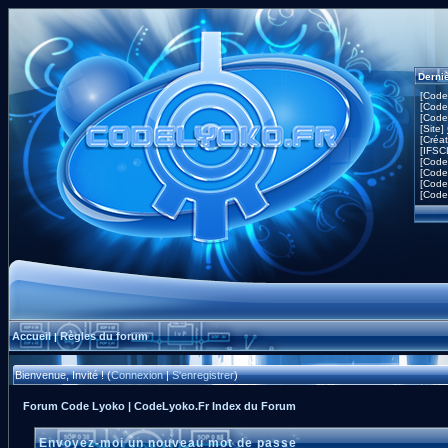
Derni
[Code
[Code
[Code
[Site]
[Créa
[IFSC
[Code
[Code
[Code
[Code
Accueil
Règles du forum
|
Bienvenue, Invité ! (
Connexion
|
S'enregistrer
)
Forum Code Lyoko | CodeLyoko.Fr Index du Forum
Envoyez-moi un nouveau mot de passe