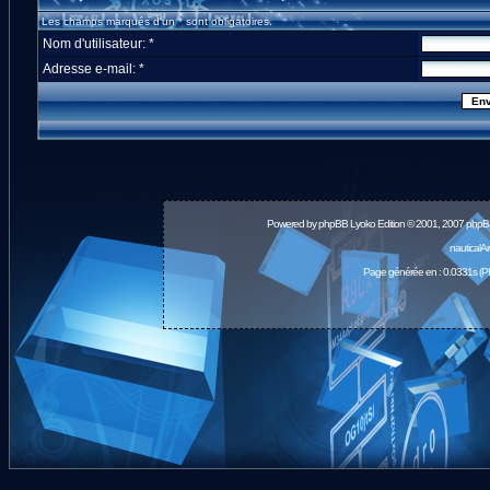
Les champs marqués d'un * sont obligatoires.
Nom d'utilisateur: *
Adresse e-mail: *
Powered by
phpBB
Lyoko Edition © 2001, 2007 phpB
nauticalA
Page générée en : 0.0331s (P