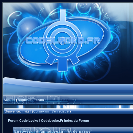
Accueil
Règles du forum
|
Bienvenue, Invité ! (
Connexion
|
S'enregistrer
)
Forum Code Lyoko | CodeLyoko.Fr Index du Forum
Envoyez-moi un nouveau mot de passe