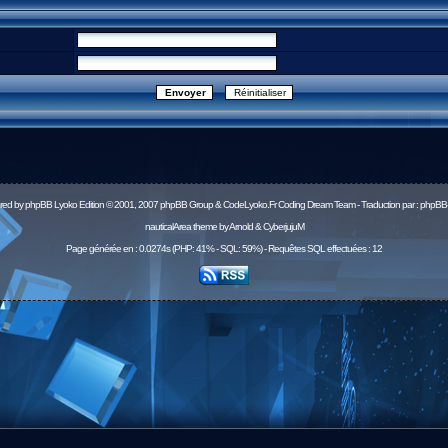
red by
phpBB
Lyoko Edition © 2001, 2007 phpBB Group & CodeLyoko.Fr Coding Dream Team - Traduction par :
phpBB-
nauticalArea theme by Arnold & CyberjujuM
Page générée en : 0.0274s (PHP: 41% - SQL: 59%) - Requêtes SQL effectuées : 12