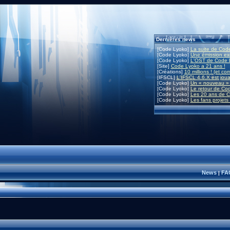
Dernières news
[Code Lyoko]
La suite de Code
[Code Lyoko]
Une émission exc
[Code Lyoko]
L'OST de Code L
[Site]
Code Lyoko a 21 ans !
[Créations]
10 millions ! (et co
[IFSCL]
L'IFSCL 4.6.X est joua
[Code Lyoko]
Un « nouveau » 
[Code Lyoko]
Le retour de Co
[Code Lyoko]
Les 20 ans de C
[Code Lyoko]
Les fans projets
News
FA
|