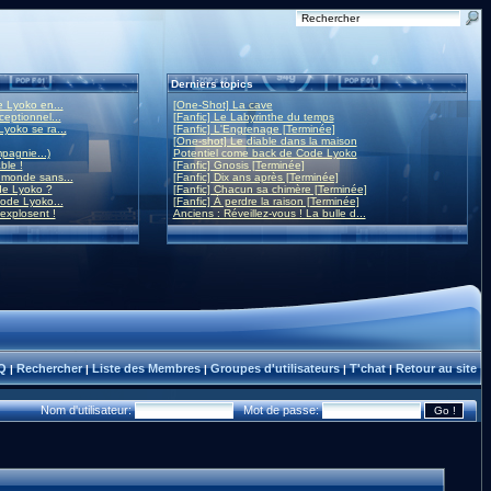
Derniers topics
 Lyoko en...
[One-Shot] La cave
eptionnel...
[Fanfic] Le Labyrinthe du temps
yoko se ra...
[Fanfic] L'Engrenage [Terminée]
[One-shot] Le diable dans la maison
mpagnie...)
Potentiel come back de Code Lyoko
ble !
[Fanfic] Gnosis [Terminée]
monde sans...
[Fanfic] Dix ans après [Terminée]
de Lyoko ?
[Fanfic] Chacun sa chimère [Terminée]
ode Lyoko...
[Fanfic] À perdre la raison [Terminée]
 explosent !
Anciens : Réveillez-vous ! La bulle d...
Q
Rechercher
Liste des Membres
Groupes d'utilisateurs
T'chat
Retour au site
|
|
|
|
|
Nom d'utilisateur:
Mot de passe: