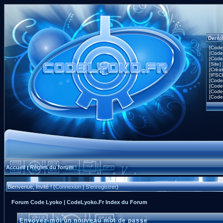
Derni
[Code
[Code
[Code
[Site]
[Créa
[IFSC
[Code
[Code
[Code
[Code
Accueil
Règles du forum
|
Bienvenue, Invité ! (
Connexion
|
S'enregistrer
)
Forum Code Lyoko | CodeLyoko.Fr Index du Forum
Envoyez-moi un nouveau mot de passe