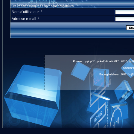
Les champs marqués d'un * sont obligatoires.
Nom d'utilisateur: *
Adresse e-mail: *
Powered by
phpBB
Lyoko Edition © 2001, 2007 phpB
nauticalA
Page générée en : 0.0314s (P